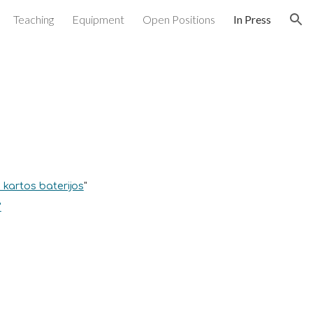
Teaching
Equipment
Open Positions
In Press
ion
 kartos baterijos
"
"