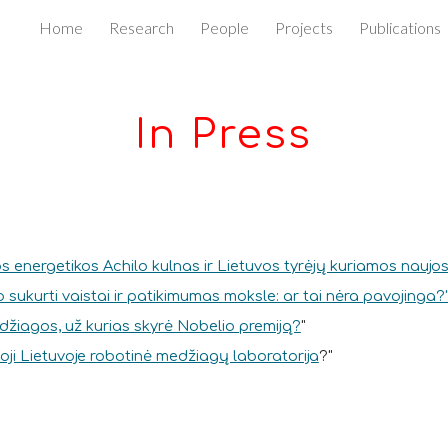
Home
Research
People
Projects
Publications
ip to main content
Skip to navigat
In Press
energetikos Achilo kulnas ir Lietuvos tyrėjų kuriamos naujos
to sukurti vaistai ir patikimumas moksle: ar tai nėra pavojinga?
žiagos, už kurias skyrė Nobelio premiją?
"
oji Lietuvoje robotinė medžiagų laboratorija
?"