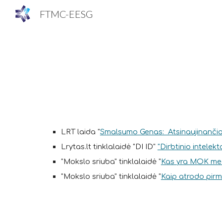
FTMC-EESG
Sk
LRT laida "
Smalsumo Genas: Atsinaujinančios 
Lrytas.lt tinklalaidė "DI ID"
"Dirbtinio intelek
"Mokslo sriuba" tinklalaidė "
Kas yra MOK med
"Mokslo sriuba" tinklalaidė "
Kaip atrodo pirm